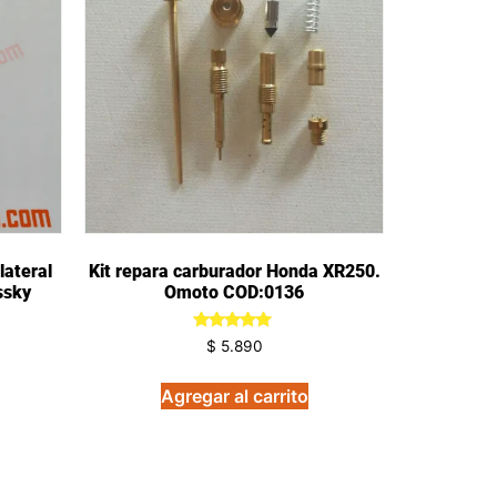
lateral
Kit repara carburador Honda XR250.
ssky
Omoto COD:0136
Valorado
$
5.890
en
5.00
de 5
Agregar al carrito