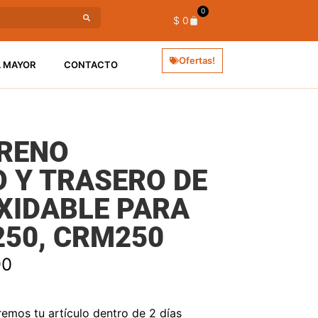
0
$
0
Ofertas!
L MAYOR
CONTACTO
FRENO
 Y TRASERO DE
XIDABLE PARA
50, CRM250
90
mos tu artículo dentro de 2 días