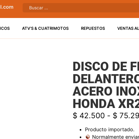
l.com
ICOS
ATV’S & CUATRIMOTOS
REPUESTOS
VENTAS A
DISCO DE 
DELANTERO
ACERO INO
HONDA XR2
$
42.500
-
$
75.2
Producto importado.
Normalmente enviare