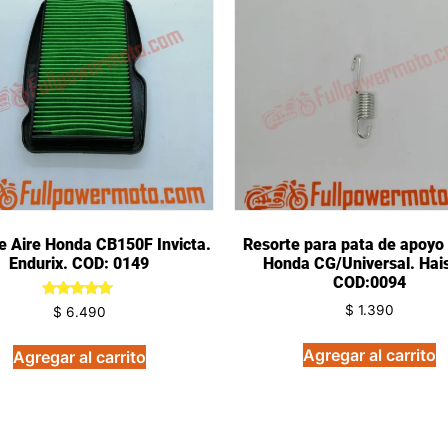
de Aire Honda CB150F Invicta.
Resorte para pata de apoyo 
Endurix. COD: 0149
Honda CG/Universal. Hai
COD:0094
Valorado
$
1.390
$
6.490
en
5.00
de 5
Agregar al carrito
Agregar al carrito