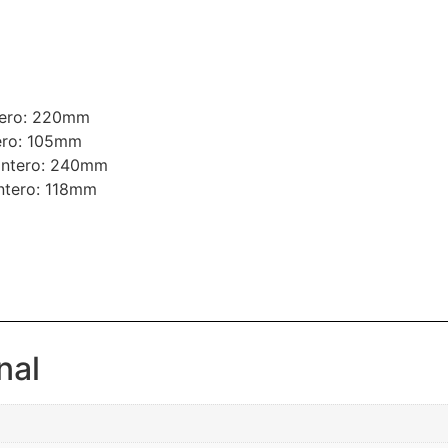
asero: 220mm
sero: 105mm
lantero: 240mm
antero: 118mm
nal