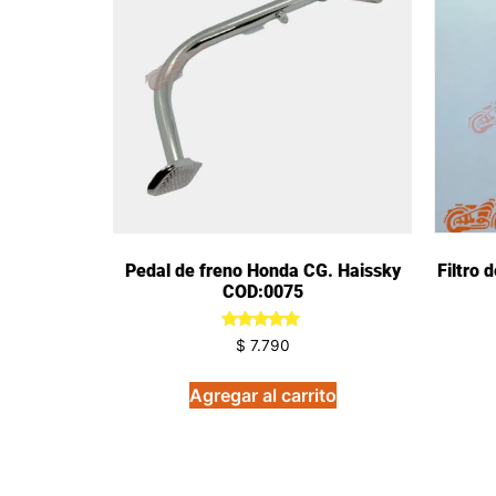
Pedal de freno Honda CG. Haissky
Filtro 
COD:0075
Valorado
$
7.790
en
5.00
de 5
Agregar al carrito