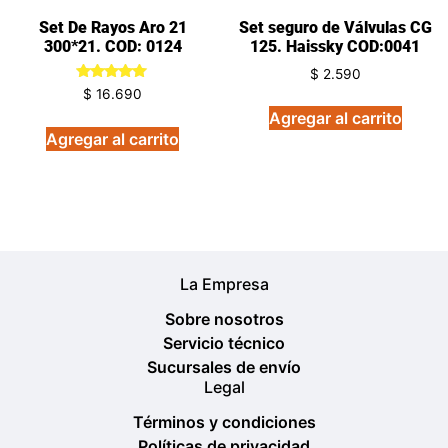
Set De Rayos Aro 21
Set seguro de Válvulas CG
300*21. COD: 0124
125. Haissky COD:0041
$
2.590
Valorado
$
16.690
en
Agregar al carrito
5.00
de 5
Agregar al carrito
La Empresa
Sobre nosotros
Servicio técnico
Sucursales de envío
Legal
Términos y condiciones
Políticas de privacidad