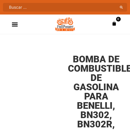
0
ATV’S & CUATRIMOTOS
VENTAS AL MAYOR
BOMBA DE
COMBUSTIBL
DE
GASOLINA
PARA
BENELLI,
BN302,
BN302R,