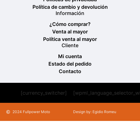
Política de cambio y devolución
Información
¿Cómo comprar?
Venta al mayor
Política venta al mayor
Cliente
Mi cuenta
Estado del pedido
Contacto
[currency_switcher]
[wpml_language_selector_w
2024 Fullpower Moto
Design by: Egidio Romeu