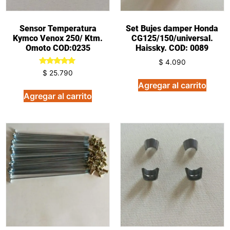
Sensor Temperatura
Set Bujes damper Honda
Kymco Venox 250/ Ktm.
CG125/150/universal.
Omoto COD:0235
Haissky. COD: 0089
$
4.090
Valorado
$
25.790
en
Agregar al carrito
5.00
de 5
Agregar al carrito