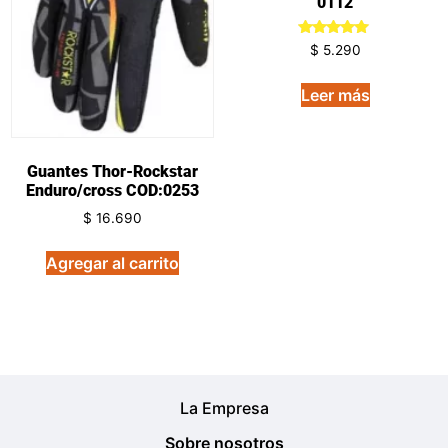
0112
Valorado
$
5.290
en
5.00
de 5
Leer más
Guantes Thor-Rockstar
Enduro/cross COD:0253
$
16.690
Agregar al carrito
La Empresa
Sobre nosotros