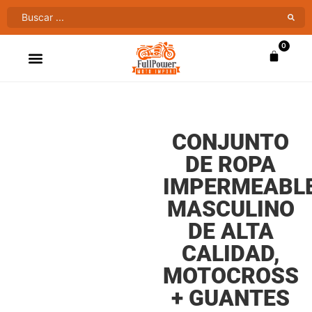
0
ATV’S & CUATRIMOTOS
VENTAS AL MAYOR
CONJUNTO
DE ROPA
IMPERMEABL
MASCULINO
DE ALTA
CALIDAD,
MOTOCROSS
+ GUANTES