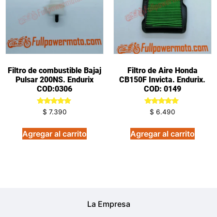
Filtro de combustible Bajaj
Filtro de Aire Honda
Pulsar 200NS. Endurix
CB150F Invicta. Endurix.
COD:0306
COD: 0149
Valorado
Valorado
$
7.390
$
6.490
en
en
5.00
5.00
de 5
de 5
Agregar al carrito
Agregar al carrito
La Empresa