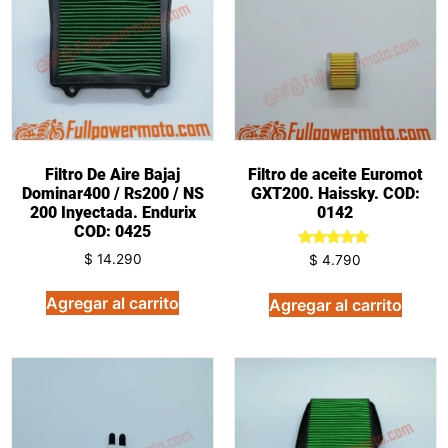
Filtro De Aire Bajaj
Filtro de aceite Euromot
Dominar400 / Rs200 / NS
GXT200. Haissky. COD:
200 Inyectada. Endurix
0142
COD: 0425
Valorado
$
14.290
$
4.790
en
5.00
de 5
Agregar al carrito
Agregar al carrito