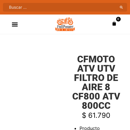
0
ATV’S & CUATRIMOTOS
VENTAS AL MAYOR
CFMOTO
ATV UTV
FILTRO DE
AIRE 8
CF800 ATV
800CC
$
61.790
Producto