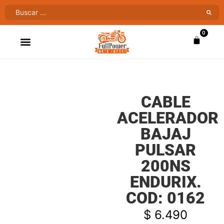
0
ATV’S & CUATRIMOTOS
VENTAS AL MAYOR
CABLE
ACELERADOR
BAJAJ
PULSAR
200NS
ENDURIX.
COD: 0162
$
6.490