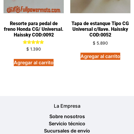
Resorte para pedal de
Tapa de estanque Tipo CG
freno Honda CG/ Universal.
Universal c/llave. Haissky
Haissky COD:0092
COD:0052
$
5.890
Valorado
$
1.390
en
Agregar al carrito
5.00
de 5
Agregar al carrito
La Empresa
Sobre nosotros
Servicio técnico
Sucursales de envío