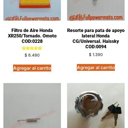
Filtro de Aire Honda
Resorte para pata de apoyo
XR250/Tornado. Omoto
lateral Honda
COD:0228
CG/Universal. Haissky
COD:0094
Valorado
$
1.390
$
6.490
en
5.00
de 5
Agregar al carrito
Agregar al carrito