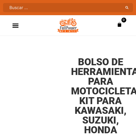
0
ATV’S & CUATRIMOTOS
VENTAS AL MAYOR
BOLSO DE
HERRAMIENT
PARA
MOTOCICLETA
KIT PARA
KAWASAKI,
SUZUKI,
HONDA