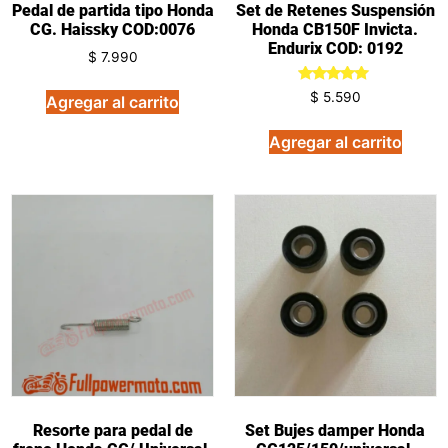
Pedal de partida tipo Honda
Set de Retenes Suspensión
CG. Haissky COD:0076
Honda CB150F Invicta.
Endurix COD: 0192
$
7.990
Valorado
$
5.590
Agregar al carrito
en
5.00
de 5
Agregar al carrito
Resorte para pedal de
Set Bujes damper Honda