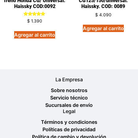
freno Honda CG/ Universal.
CG125/150/universal.
Haissky COD:0092
Haissky. COD: 0089
$
4.090
Valorado
$
1.390
en
Agregar al carrito
5.00
de 5
Agregar al carrito
La Empresa
Sobre nosotros
Servicio técnico
Sucursales de envío
Legal
Términos y condiciones
Políticas de privacidad
Política de cambio y devolución