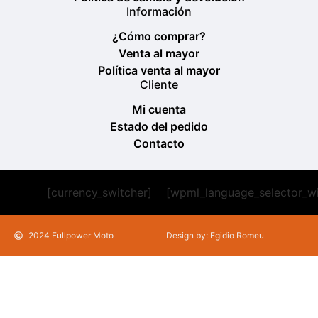
Información
¿Cómo comprar?
Venta al mayor
Política venta al mayor
Cliente
Mi cuenta
Estado del pedido
Contacto
[currency_switcher]
[wpml_language_selector_w
2024 Fullpower Moto
Design by: Egidio Romeu