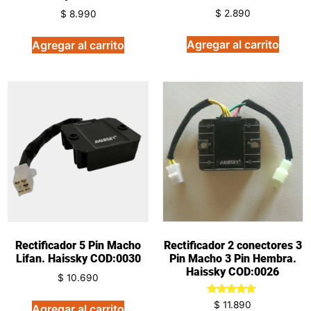
$
2.890
$
8.990
Agregar al carrito
Agregar al carrito
Rectificador 5 Pin Macho
Rectificador 2 conectores 3
Lifan. Haissky COD:0030
Pin Macho 3 Pin Hembra.
Haissky COD:0026
$
10.690
Valorado
$
11.890
Agregar al carrito