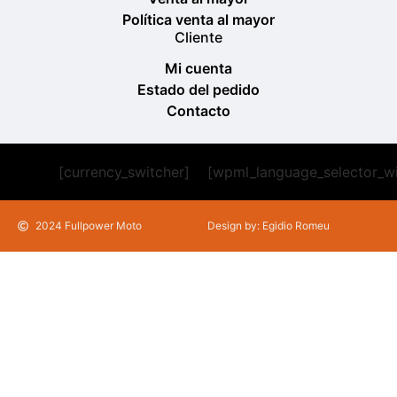
Política venta al mayor
Cliente
Mi cuenta
Estado del pedido
Contacto
[currency_switcher]
[wpml_language_selector_w
2024 Fullpower Moto
Design by: Egidio Romeu