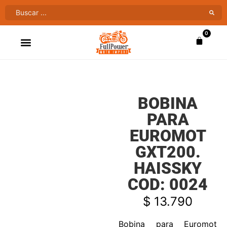
0
ATV’S & CUATRIMOTOS
VENTAS AL MAYOR
BOBINA
PARA
EUROMOT
GXT200.
HAISSKY
COD: 0024
$
13.790
Bobina para Euromot