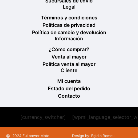
Sucursales de envío
Legal
Términos y condiciones
Políticas de privacidad
Política de cambio y devolución
Información
¿Cómo comprar?
Venta al mayor
Política venta al mayor
Cliente
Mi cuenta
Estado del pedido
Contacto
[currency_switcher]
[wpml_language_selector_w
2024 Fullpower Moto
Design by: Egidio Romeu