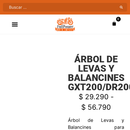
0
ATV’S & CUATRIMOTOS
VENTAS AL MAYOR
ÁRBOL DE
LEVAS Y
BALANCINES
GXT200/DR20
$
29.290
-
$
56.790
Árbol de Levas y
Balancines para