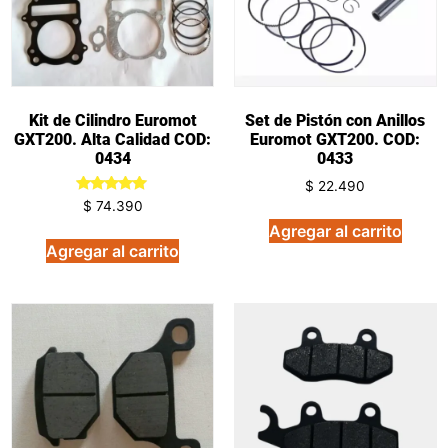
Kit de Cilindro Euromot
Set de Pistón con Anillos
GXT200. Alta Calidad COD:
Euromot GXT200. COD:
0434
0433
$
22.490
Valorado
$
74.390
en
Agregar al carrito
5.00
de 5
Agregar al carrito