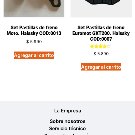
Set Pastillas de freno
Set Pastillas de freno
Moto. Haissky COD:0013
Euromot GXT200. Haissky
COD:0007
$
5.990
Valorado
$
5.890
Agregar al carrito
en
4.00
de 5
Agregar al carrito
La Empresa
Sobre nosotros
Servicio técnico