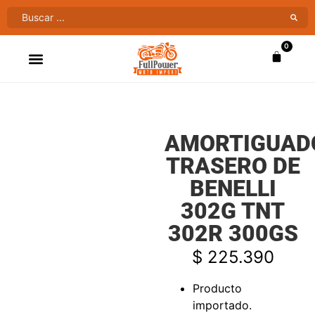
0
ATV’S & CUATRIMOTOS
VENTAS AL MAYOR
AMORTIGUAD
TRASERO DE
BENELLI
302G TNT
302R 300GS
$
225.390
Producto
importado.