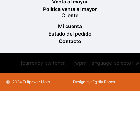
Venta al mayor
Política venta al mayor
Cliente
Mi cuenta
Estado del pedido
Contacto
[currency_switcher]
[wpml_language_selector_w
2024 Fullpower Moto
Design by: Egidio Romeu