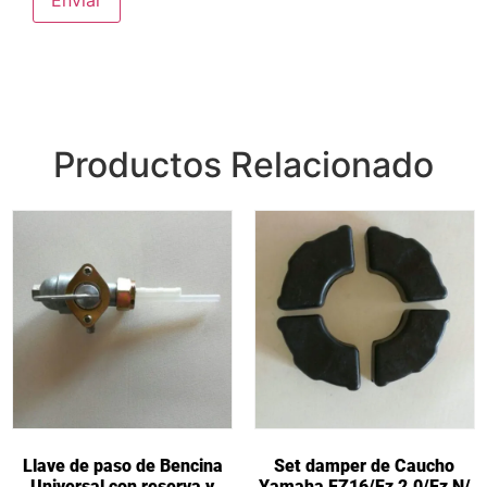
Productos Relacionado
Llave de paso de Bencina
Set damper de Caucho
Universal con reserva y
Yamaha FZ16/Fz 2.0/Fz N/