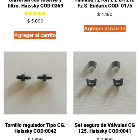
filtro. Haissky COD:0369
Fz S. Endurix COD: 0175
$
4.190
Valorado
$
5.090
en
Agregar al carrito
5.00
de 5
Agregar al carrito
Tornillo regulador Tipo CG.
Set seguro de Válvulas CG
Haissky COD:0042
125. Haissky COD:0041
$
1.690
$
2.590