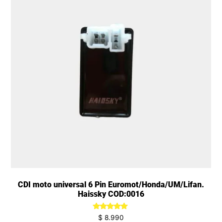
CDI moto universal 6 Pin Euromot/Honda/UM/Lifan.
Haissky COD:0016
Valorado
$
8.990