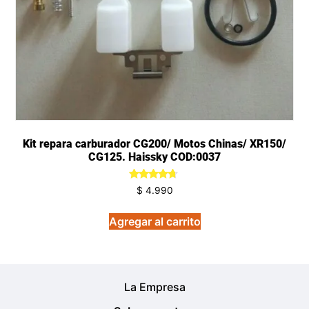
Kit repara carburador CG200/ Motos Chinas/ XR150/
CG125. Haissky COD:0037
Valorado
$
4.990
en
4.50
de 5
Agregar al carrito
La Empresa