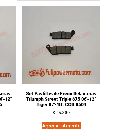
seras
Set Pastillas de Freno Delanteras
6′-12”
Triumph Street Triple 675 06′-12”
5
Tiger 07′-18′. COD:0504
$
25.390
Agregar al carrito