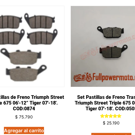
tillas de Freno Triumph Street
Set Pastillas de Freno Tra
le 675 06′-12” Tiger 07′-18′.
Triumph Street Triple 675 0
COD:0874
Tiger 07′-18′. COD:050
$
75.790
Valorado
$
25.190
en
Agregar al carrito
5.00
de 5