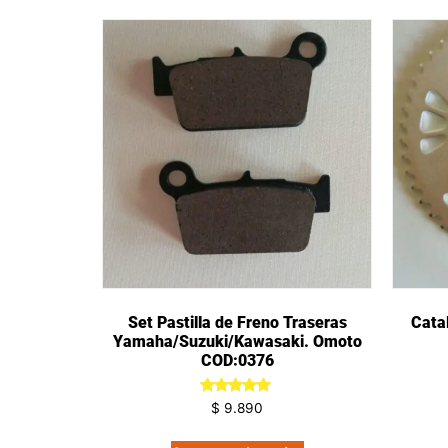
Set Pastilla de Freno Traseras
Cata
Yamaha/Suzuki/Kawasaki. Omoto
COD:0376
Valorado
$
9.890
en
5.00
de 5