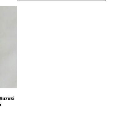
 Suzuki
6