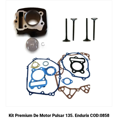
Kit Premium De Motor Pulsar 135. Endurix COD:0858