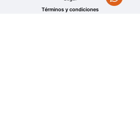
Términos y condiciones
Políticas de privacidad
Política de cambio y devolución
Información
¿Cómo comprar?
Venta al mayor
Política venta al mayor
Cliente
Mi cuenta
Estado del pedido
Contacto
[currency_switcher]
[wpml_language_selector_w
2024 Fullpower Moto
Design by: Egidio Romeu