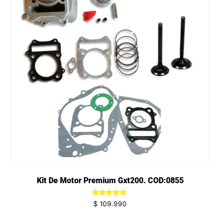
Kit De Motor Premium Gxt200. COD:0855
Valorado
$
109.990
en
5.00