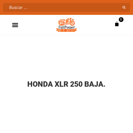
0
ATV’S & CUATRIMOTOS
VENTAS AL MAYOR
HONDA XLR 250 BAJA.