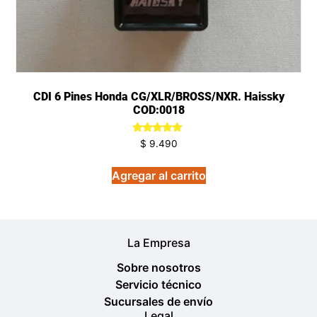
CDI 6 Pines Honda CG/XLR/BROSS/NXR. Haissky
COD:0018
Valorado
$
9.490
en
5.00
de 5
Agregar al carrito
La Empresa
Sobre nosotros
Servicio técnico
Sucursales de envío
Legal