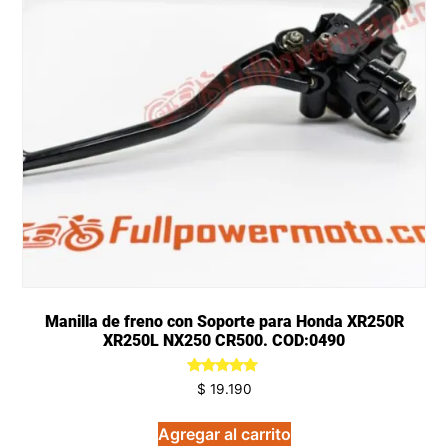
Manilla de freno con Soporte para Honda XR250R
XR250L NX250 CR500. COD:0490
Valorado
$
19.190
en
5.00
de 5
Agregar al carrito