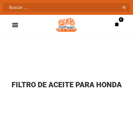
0
ATV’S & CUATRIMOTOS
VENTAS AL MAYOR
FILTRO DE ACEITE PARA HONDA