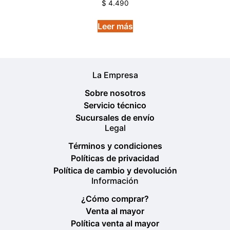
Valorado
$
4.490
en
5.00
de 5
Leer más
La Empresa
Sobre nosotros
Servicio técnico
Sucursales de envío
Legal
Términos y condiciones
Políticas de privacidad
Política de cambio y devolución
Información
¿Cómo comprar?
Venta al mayor
Política venta al mayor