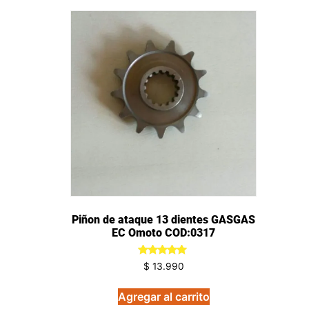
Piñon de ataque 13 dientes GASGAS
EC Omoto COD:0317
Valorado
$
13.990
en
5.00
de 5
Agregar al carrito