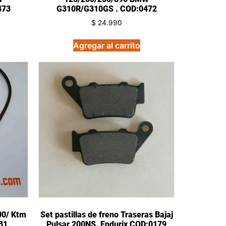
473
G310R/G310GS . COD:0472
$
24.990
Agregar al carrito
00/ Ktm
Set pastillas de freno Traseras Bajaj
31
Pulsar 200NS. Endurix COD:0179