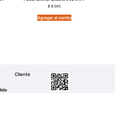
$
8.590
Agregar al carrito
Cliente
dido
Escanea El Código Para Hablarnos
Por Whatsapp