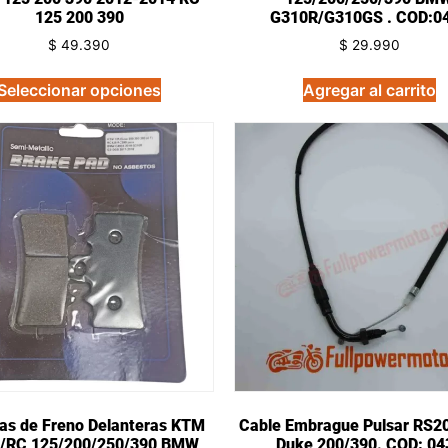
125 200 390
G310R/G310GS . COD:0
$
49.390
$
29.990
Seleccionar opciones
Agregar al carrito
las de Freno Delanteras KTM
Cable Embrague Pulsar RS2
/RC 125/200/250/390 BMW
Duke 200/390. COD: 04