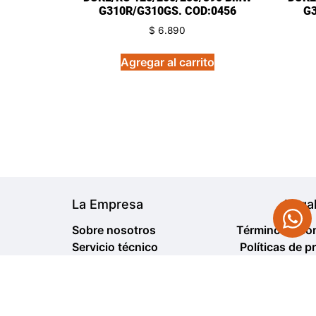
G310R/G310GS. COD:0456
G3
$
6.890
Agregar al carrito
La Empresa
Lega
Sobre nosotros
Términos y co
Servicio técnico
Políticas de p
Sucursales de envío
Política de cambio