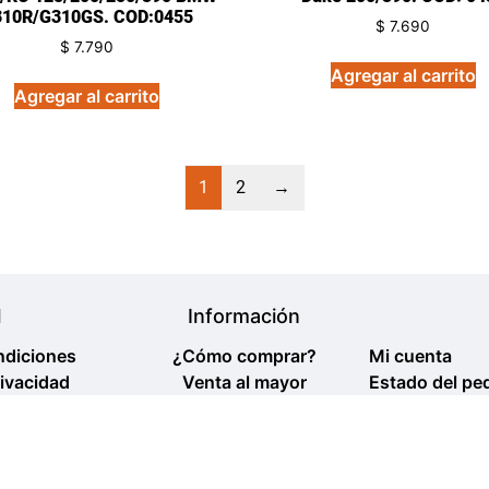
10R/G310GS. COD:0455
$
7.690
$
7.790
Agregar al carrito
Agregar al carrito
1
2
→
l
Información
ndiciones
¿Cómo comprar?
Mi cuenta
rivacidad
Venta al mayor
Estado del pe
 y devolución
Política venta al mayor
Contacto