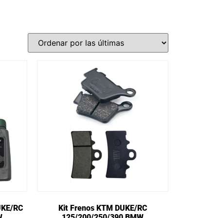
UKE/RC
Kit Frenos KTM DUKE/RC
W
125/200/250/390 BMW