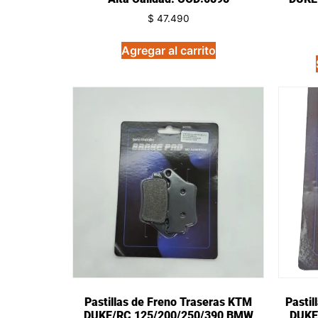
$
47.490
Agregar al carrito
Pastillas de Freno Traseras KTM
Pastil
DUKE/RC 125/200/250/390 BMW
DUKE