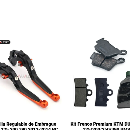
lla Regulable de Embrague
Kit Frenos Premium KTM D
 125 200 390 2012-2014 RC
125/200/250/390 BM