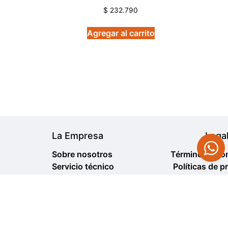
$
232.790
Agregar al carrito
La Empresa
Lega
Sobre nosotros
Términos y co
Servicio técnico
Políticas de p
Sucursales de envío
Política de cambio
2024 Fullpower Moto