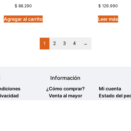
$
88.290
$
129.990
Agregar al carrito
Leer más
1
2
3
4
→
l
Información
ndiciones
¿Cómo comprar?
Mi cuenta
rivacidad
Venta al mayor
Estado del pe
 y devolución
Política venta al mayor
Contacto
Design by: Egidio Romeu