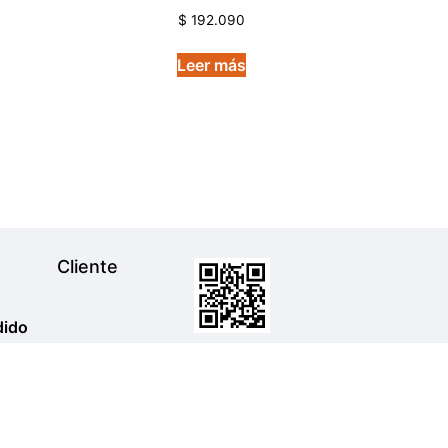
$
192.090
Leer más
Cliente
dido
Escanea El Código Para Hablarnos
Por Whatsapp